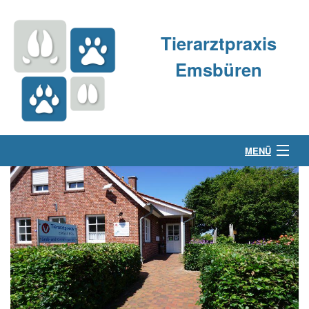
Tierarztpraxis
Emsbüren
MENÜ
Über uns
Kleintierpraxis
Großtierpraxis
Kontakt & Anfahrt