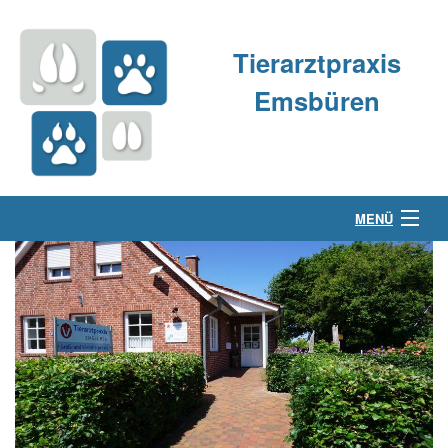
Tierarztpraxis
Emsbüren
MENÜ
Über uns
Kleintierpraxis
Großtierpraxis
Kontakt & Anfahrt