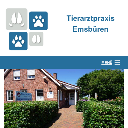
Tierarztpraxis
Emsbüren
MENÜ
Über uns
Kleintierpraxis
Großtierpraxis
Kontakt & Anfahrt