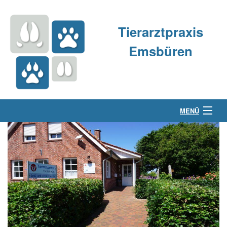
Tierarztpraxis
Emsbüren
MENÜ
Über uns
Kleintierpraxis
Großtierpraxis
Kontakt & Anfahrt