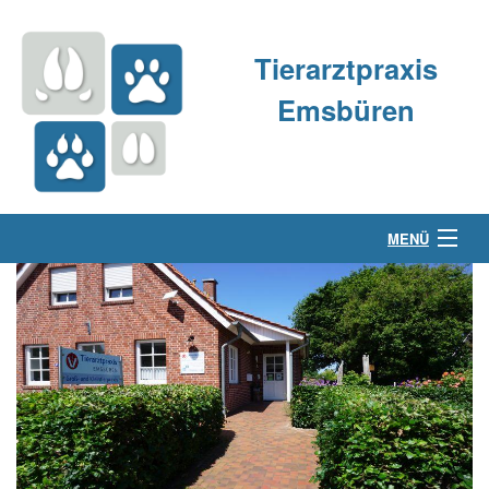
Tierarztpraxis
Emsbüren
MENÜ
Über uns
Kleintierpraxis
Großtierpraxis
Kontakt & Anfahrt