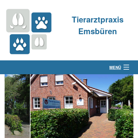
Tierarztpraxis
Emsbüren
MENÜ
Über uns
Kleintierpraxis
Großtierpraxis
Kontakt & Anfahrt