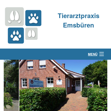
Tierarztpraxis
Emsbüren
MENÜ
Über uns
Kleintierpraxis
Großtierpraxis
Kontakt & Anfahrt