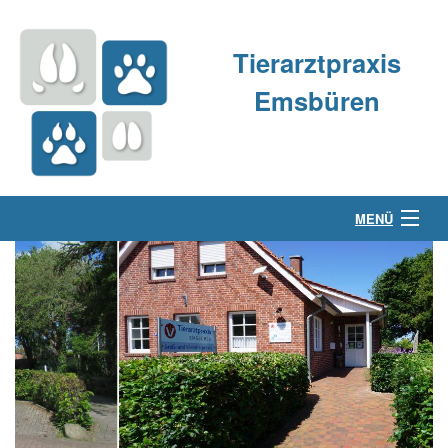
Tierarztpraxis
Emsbüren
MENÜ
Über uns
Kleintierpraxis
Großtierpraxis
Kontakt & Anfahrt