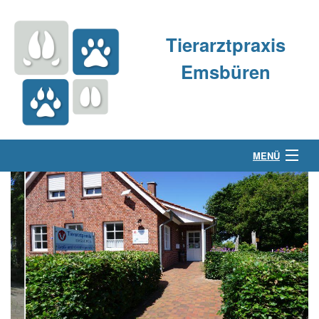
Tierarztpraxis
Emsbüren
MENÜ
Über uns
Kleintierpraxis
Großtierpraxis
Kontakt & Anfahrt