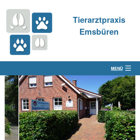
Tierarztpraxis
Emsbüren
MENÜ
Über uns
Kleintierpraxis
Großtierpraxis
Kontakt & Anfahrt