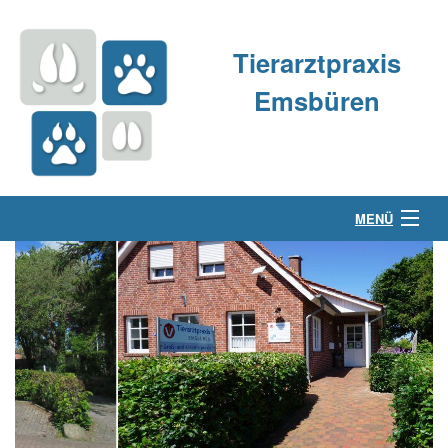
Tierarztpraxis
Emsbüren
MENÜ
Über uns
Kleintierpraxis
Großtierpraxis
Kontakt & Anfahrt