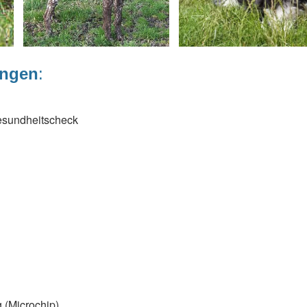
ungen
:
esundheitscheck
 (Microchip)