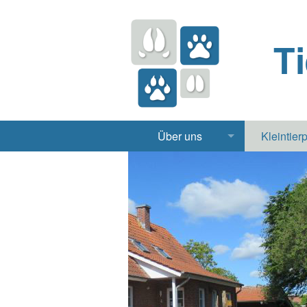
T
Über uns
Kleintier
Praxis
Hund, 
Apotheke
Heimt
Labor
Röntgen Ul
Notdienst
Jobs & Praktikum