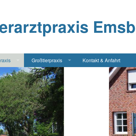
ierarztpraxis Ems
praxis
Großtierpraxis
Kontakt & Anfahrt
Katze
Bestandsbetreuung Schwein
iere
Bestandsbetreuung Rind
traschall Elektrochirurgie Narkose
Pferde
Geflügel, Tauben, Hühner