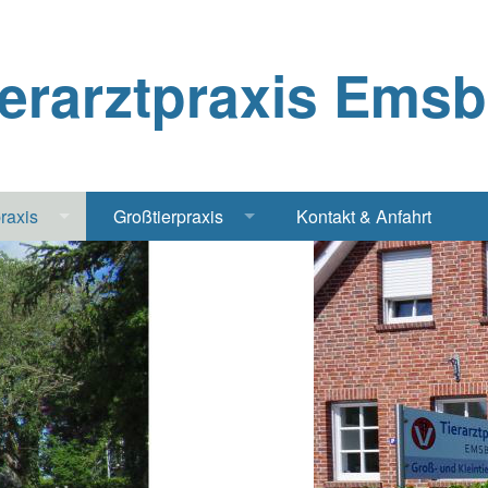
ierarztpraxis Ems
praxis
Großtierpraxis
Kontakt & Anfahrt
Katze
Bestandsbetreuung Schwein
iere
Bestandsbetreuung Rind
traschall Elektrochirurgie Narkose
Pferde
Geflügel, Tauben, Hühner