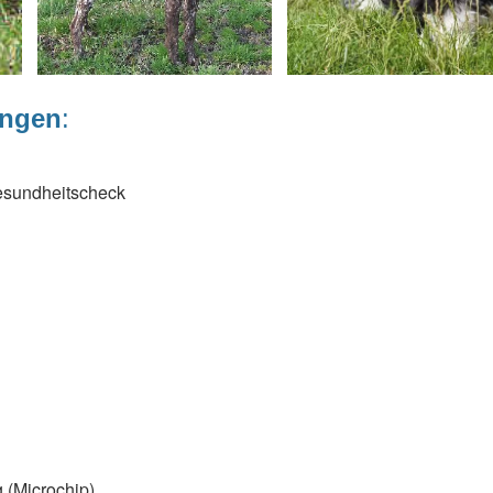
ungen
:
esundheitscheck
 (Microchip)