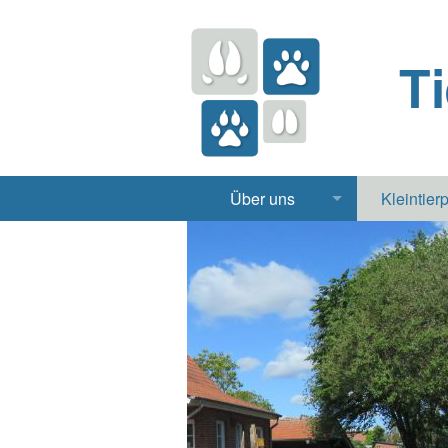
T
Über uns
Kleintier
Praxis
Hund, 
Apotheke
Heimt
Labor
Röntgen Ul
Notdienst
Jobs & Praktikum