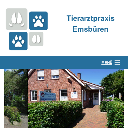
Tierarztpraxis
Emsbüren
MENÜ
Über uns
Kleintierpraxis
Großtierpraxis
Kontakt & Anfahrt