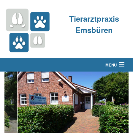
Tierarztpraxis
Emsbüren
MENÜ
Über uns
Kleintierpraxis
Großtierpraxis
Kontakt & Anfahrt