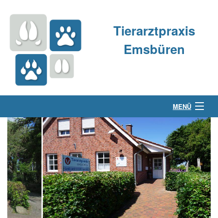
Tierarztpraxis
Emsbüren
MENÜ
Über uns
Kleintierpraxis
Großtierpraxis
Kontakt & Anfahrt