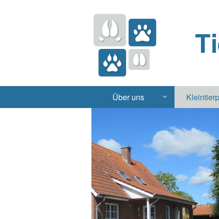
T
Über uns
Kleintier
Praxis
Hund, 
Apotheke
Heimt
Labor
Röntgen Ul
Notdienst
Jobs & Praktikum