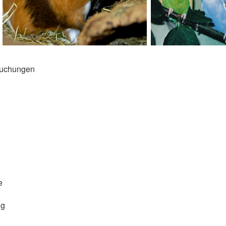
suchungen
e
ng