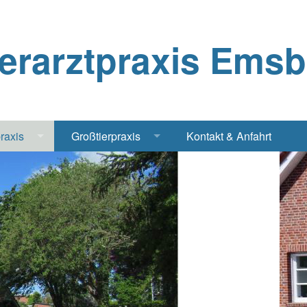
ierarztpraxis Ems
praxis
Großtierpraxis
Kontakt & Anfahrt
Katze
Bestandsbetreuung Schwein
iere
Bestandsbetreuung Rind
traschall Elektrochirurgie Narkose
Pferde
Geflügel, Tauben, Hühner