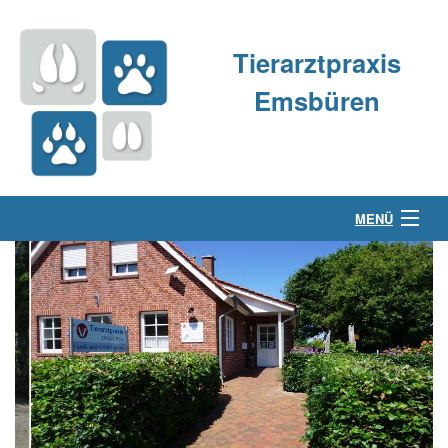
Tierarztpraxis
Emsbüren
MENÜ
Über uns
Kleintierpraxis
Großtierpraxis
Kontakt & Anfahrt