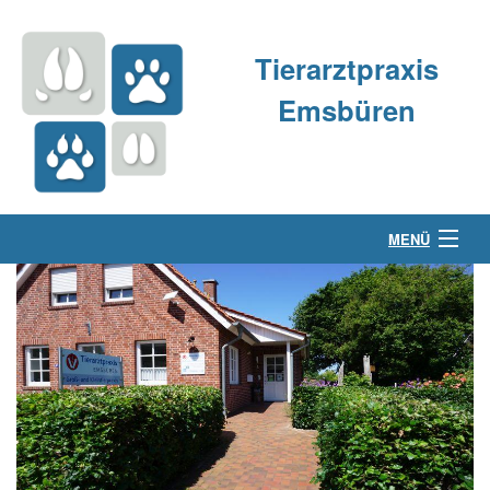
Tierarztpraxis
Emsbüren
MENÜ
Über uns
Kleintierpraxis
Großtierpraxis
Kontakt & Anfahrt