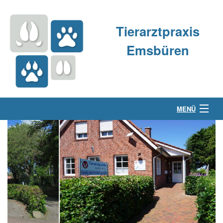
Tierarztpraxis
Emsbüren
MENÜ
Über uns
Kleintierpraxis
Großtierpraxis
Kontakt & Anfahrt