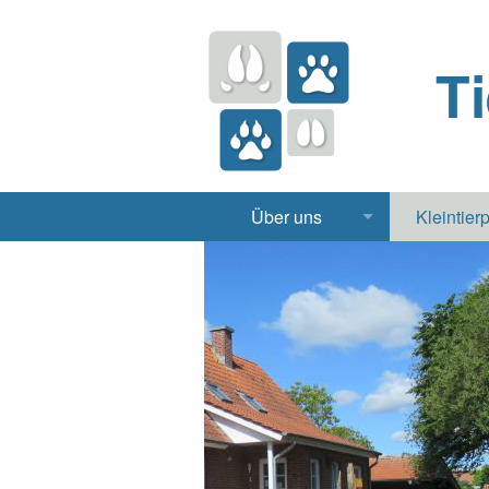
T
Über uns
Kleintier
Praxis
Hund, 
Apotheke
Heimt
Labor
Röntgen Ul
Notdienst
Jobs & Praktikum