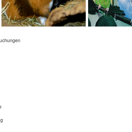
suchungen
e
ng