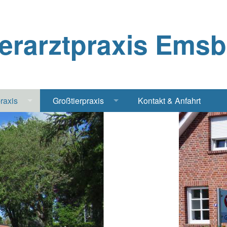
ierarztpraxis Ems
praxis
Großtierpraxis
Kontakt & Anfahrt
Katze
Bestandsbetreuung Schwein
iere
Bestandsbetreuung Rind
traschall Elektrochirurgie Narkose
Pferde
Geflügel, Tauben, Hühner