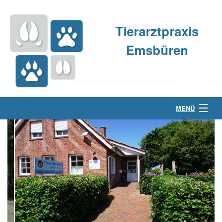
Tierarztpraxis
Emsbüren
MENÜ
Über uns
Kleintierpraxis
Großtierpraxis
Kontakt & Anfahrt