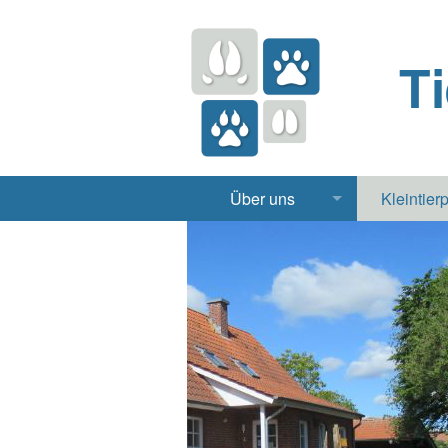
T
Über uns
Kleintier
Praxis
Hund, 
Apotheke
Heimt
Labor
Röntgen Ul
Notdienst
Jobs & Praktikum