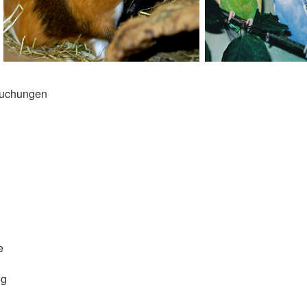
suchungen
e
ng