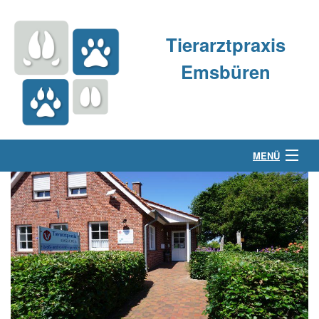
Tierarztpraxis
Emsbüren
MENÜ
Über uns
Kleintierpraxis
Großtierpraxis
Kontakt & Anfahrt