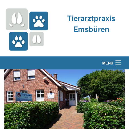
Tierarztpraxis
Emsbüren
MENÜ
Über uns
Kleintierpraxis
Großtierpraxis
Kontakt & Anfahrt