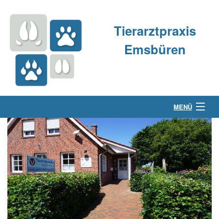
Tierarztpraxis
Emsbüren
MENÜ
Über uns
Kleintierpraxis
Großtierpraxis
Kontakt & Anfahrt