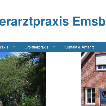
ierarztpraxis Ems
praxis
Großtierpraxis
Kontakt & Anfahrt
Katze
Bestandsbetreuung Schwein
iere
Bestandsbetreuung Rind
traschall Elektrochirurgie Narkose
Pferde
Geflügel, Tauben, Hühner