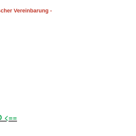
scher Vereinbarung -
O <==