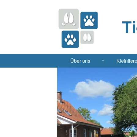
T
Über uns
Kleintier
Praxis
Hund, 
Apotheke
Heimt
Labor
Röntgen Ul
Notdienst
Jobs & Praktikum