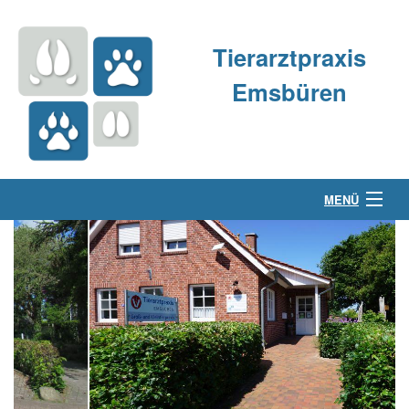
Tierarztpraxis
Emsbüren
MENÜ
Über uns
Kleintierpraxis
Großtierpraxis
Kontakt & Anfahrt