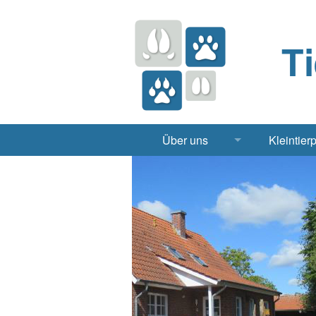
T
Über uns
Kleintier
Praxis
Hund, 
Apotheke
Heimt
Labor
Röntgen Ul
Notdienst
Jobs & Praktikum