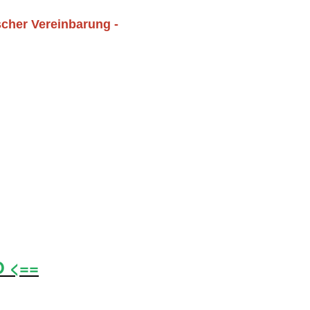
scher Vereinbarung -
O <==