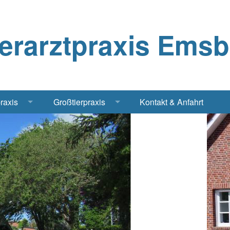
ierarztpraxis Ems
praxis
Großtierpraxis
Kontakt & Anfahrt
Katze
Bestandsbetreuung Schwein
iere
Bestandsbetreuung Rind
traschall Elektrochirurgie Narkose
Pferde
Geflügel, Tauben, Hühner