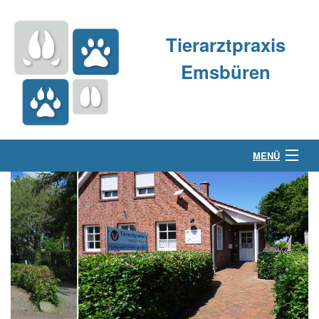
Tierarztpraxis
Emsbüren
MENÜ
Über uns
Kleintierpraxis
Großtierpraxis
Kontakt & Anfahrt