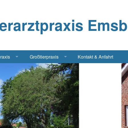
ierarztpraxis Ems
praxis
Großtierpraxis
Kontakt & Anfahrt
Katze
Bestandsbetreuung Schwein
iere
Bestandsbetreuung Rind
traschall Elektrochirurgie Narkose
Pferde
Geflügel, Tauben, Hühner