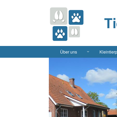
T
Über uns
Kleintier
Praxis
Hund, 
Apotheke
Heimt
Labor
Röntgen Ul
Notdienst
Jobs & Praktikum