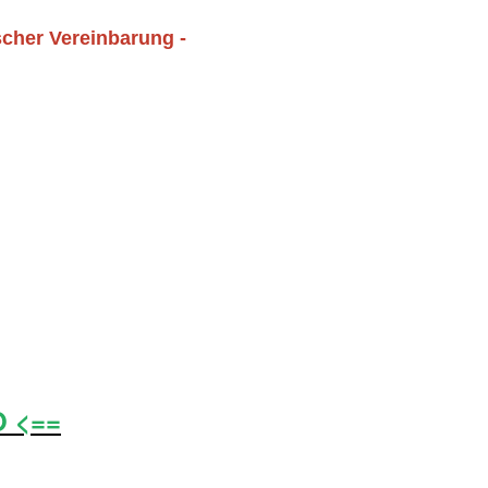
scher Vereinbarung -
O <==