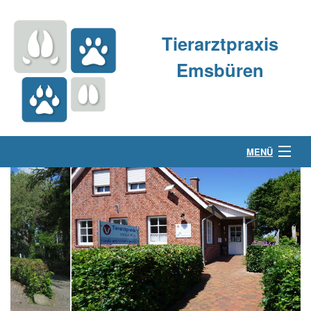
Tierarztpraxis
Emsbüren
MENÜ
Über uns
Kleintierpraxis
Großtierpraxis
Kontakt & Anfahrt