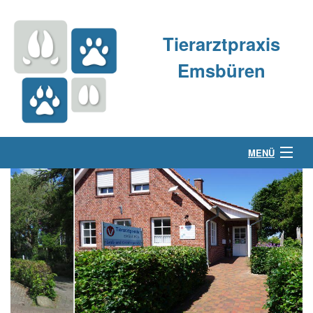
Tierarztpraxis
Emsbüren
MENÜ
Über uns
Kleintierpraxis
Großtierpraxis
Kontakt & Anfahrt