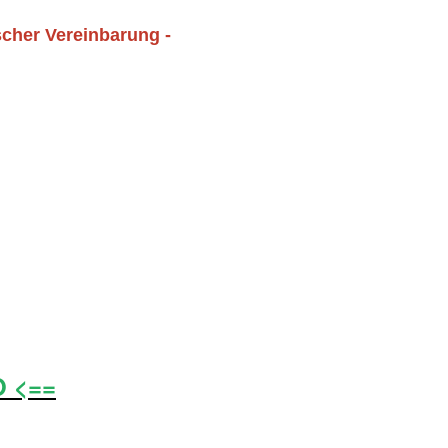
scher Vereinbarung -
O <==