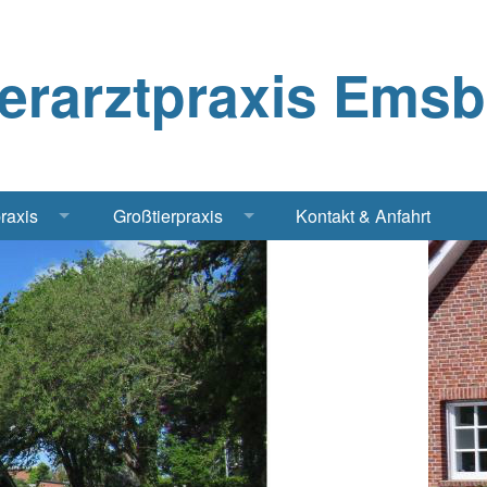
ierarztpraxis Ems
praxis
Großtierpraxis
Kontakt & Anfahrt
Katze
Bestandsbetreuung Schwein
iere
Bestandsbetreuung Rind
traschall Elektrochirurgie Narkose
Pferde
Geflügel, Tauben, Hühner