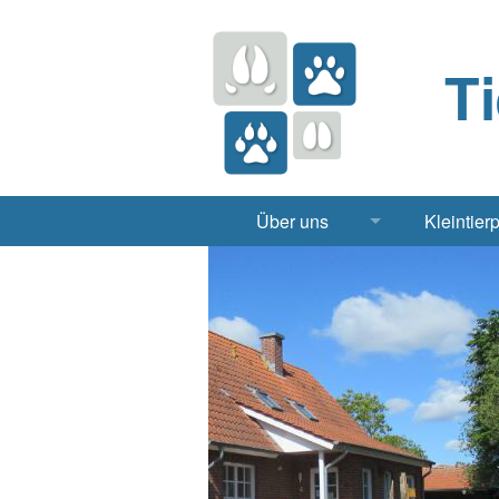
T
Über uns
Kleintier
Praxis
Hund, 
Apotheke
Heimt
Labor
Röntgen Ul
Notdienst
Jobs & Praktikum