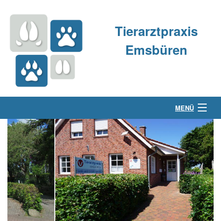
Tierarztpraxis
Emsbüren
MENÜ
Über uns
Kleintierpraxis
Großtierpraxis
Kontakt & Anfahrt