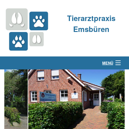
Tierarztpraxis
Emsbüren
MENÜ
Über uns
Kleintierpraxis
Großtierpraxis
Kontakt & Anfahrt