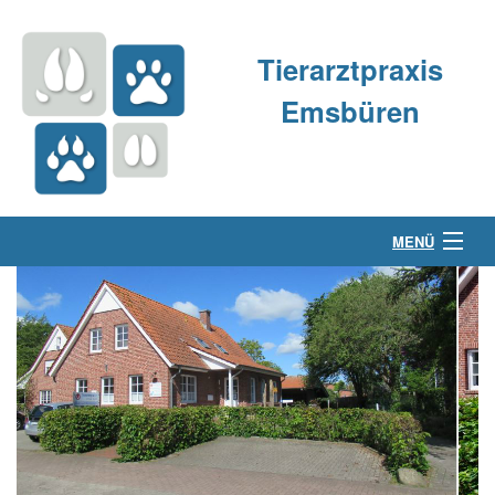
Tierarztpraxis
Emsbüren
MENÜ
Über uns
Kleintierpraxis
Großtierpraxis
Kontakt & Anfahrt