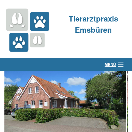
Tierarztpraxis
Emsbüren
MENÜ
Über uns
Kleintierpraxis
Großtierpraxis
Kontakt & Anfahrt