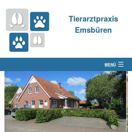
Tierarztpraxis
Emsbüren
MENÜ
Über uns
Kleintierpraxis
Großtierpraxis
Kontakt & Anfahrt