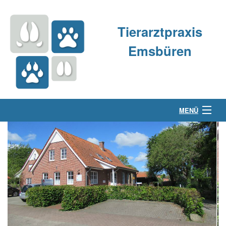
Tierarztpraxis
Emsbüren
MENÜ
Über uns
Kleintierpraxis
Großtierpraxis
Kontakt & Anfahrt