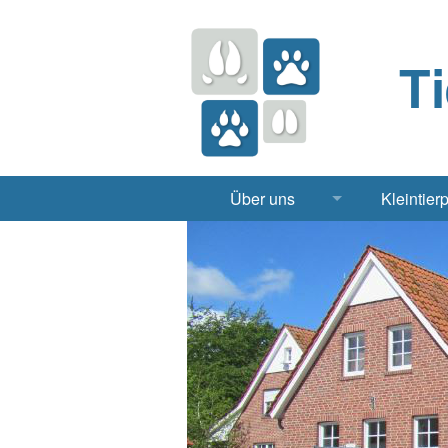
T
Über uns
Kleintier
Praxis
Hund, 
Apotheke
Heimt
Labor
Röntgen Ul
Notdienst
Jobs & Praktikum