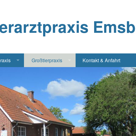
ierarztpraxis Ems
praxis
Großtierpraxis
Kontakt & Anfahrt
Katze
Bestandsbetreuung Schwein
iere
Bestandsbetreuung Rind
traschall Elektrochirurgie Narkose
Pferde
Geflügel, Tauben, Hühner