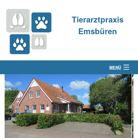
Tierarztpraxis
Emsbüren
MENÜ
Über uns
Kleintierpraxis
Großtierpraxis
Kontakt & Anfahrt