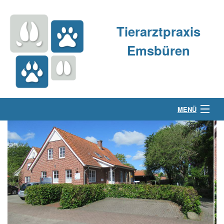
Tierarztpraxis
Emsbüren
MENÜ
Über uns
Kleintierpraxis
Großtierpraxis
Kontakt & Anfahrt