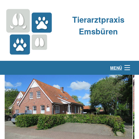
Tierarztpraxis
Emsbüren
MENÜ
Über uns
Kleintierpraxis
Großtierpraxis
Kontakt & Anfahrt