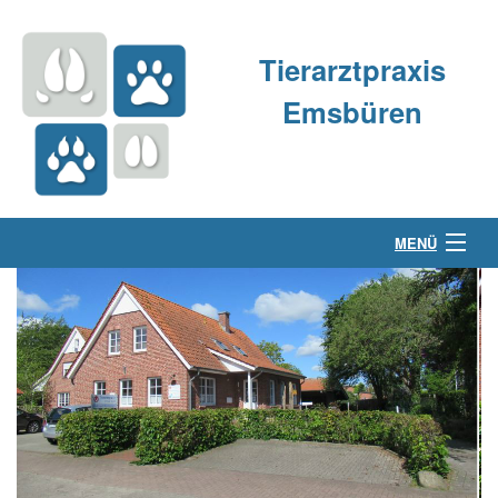
Tierarztpraxis
Emsbüren
MENÜ
Über uns
Kleintierpraxis
Großtierpraxis
Kontakt & Anfahrt