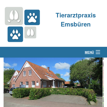
Tierarztpraxis
Emsbüren
MENÜ
Über uns
Kleintierpraxis
Großtierpraxis
Kontakt & Anfahrt