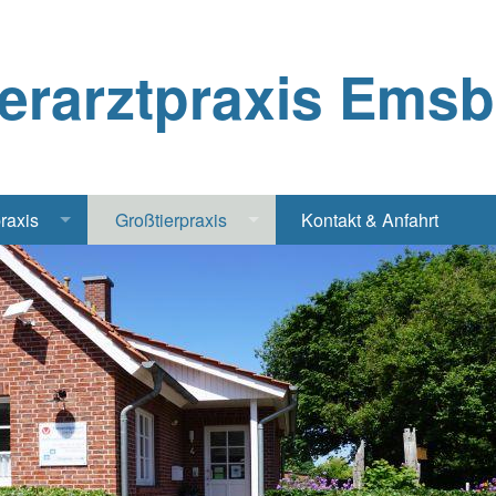
ierarztpraxis Ems
praxis
Großtierpraxis
Kontakt & Anfahrt
Katze
Bestandsbetreuung Schwein
iere
Bestandsbetreuung Rind
traschall Elektrochirurgie Narkose
Pferde
Geflügel, Tauben, Hühner