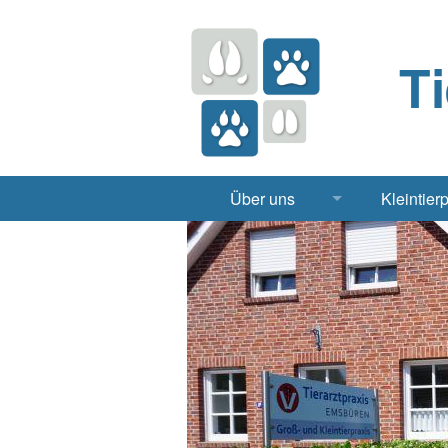
T
Über uns
Kleintier
Praxis
Hund, 
Apotheke
Heimt
Labor
Röntgen Ul
Notdienst
Jobs & Praktikum