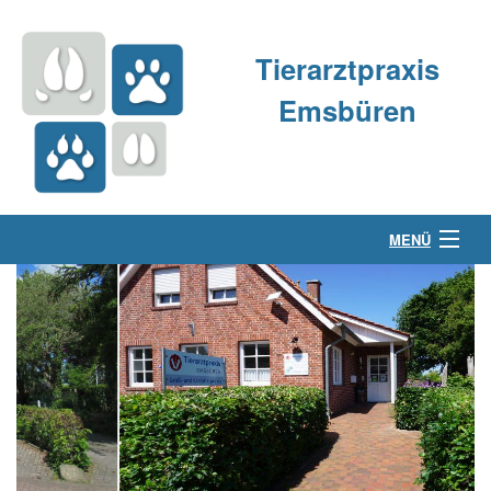
Tierarztpraxis
Emsbüren
MENÜ
Über uns
Kleintierpraxis
Großtierpraxis
Kontakt & Anfahrt