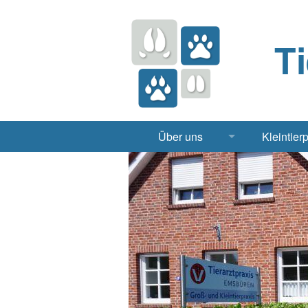
T
Über uns
Kleintier
Praxis
Hund, 
Apotheke
Heimt
Labor
Röntgen Ul
Notdienst
Jobs & Praktikum