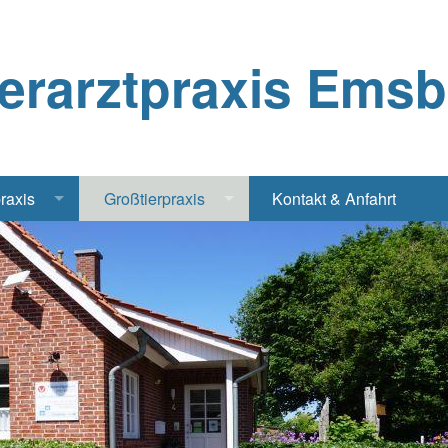
ierarztpraxis Ems
praxis
Großtierpraxis
Kontakt & Anfahrt
Katze
Bestandsbetreuung Schwein
iere
Bestandsbetreuung Rind
traschall Elektrochirurgie Narkose
Pferde
Geflügel, Tauben, Hühner