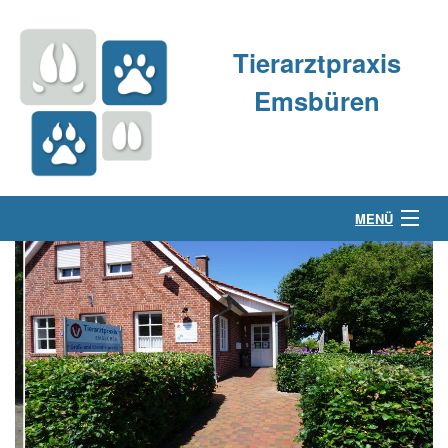
Tierarztpraxis
Emsbüren
MENÜ
Über uns
Kleintierpraxis
Großtierpraxis
Kontakt & Anfahrt